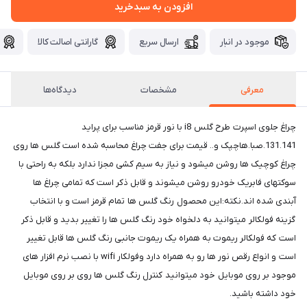
افزودن به سبدخرید
موجود در انبار
ارسال سریع
گارانتی اصالت کالا
معرفی
مشخصات
دیدگاه‌ها
چراغ جلوی اسپرت طرح گلس i8 با نور قرمز مناسب برای پراید
131.141.صبا.هاچپک و.. قیمت برای جفت چراغ محاسبه شده است گلس ها روی
چراغ کوچیک ها روشن میشود و نیاز به سیم کشی مجزا ندارد بلکه به راحتی با
سوکتهای فابریک خودرو روشن میشوند و قابل ذکر است که تمامی چراغ ها
آبندی شده اند.نکته:این محصول رنگ گلس ها تمام قرمز است و با انتخاب
گزینه فولکالر میتوانید به دلخواه خود رنگ گلس ها را تغییر بدید و قابل ذکر
است که فولکالر ریموت به همراه یک ریموت جانبی رنگ گلس ها قابل تغییر
است و انواع رقص نور ها رو به همراه دارد وفولکار wifi با نصب نرم افزار های
موجود بر روی موبایل خود میتوانید کنترل رنگ گلس ها روی بر روی موبایل
خود داشته باشید.