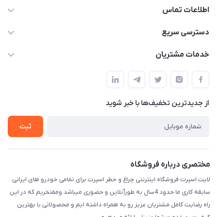
اطلاعات تماس
09012926386
دسترسی سریع
حساب کاربری
خدمات مشتریان
کرمان خیابان هفده شهریور بین کوچه 32 و 34
مجله فروشگاه
قوانین و مقررات
لیست محصولات
حریم خصوصی
درباره ما
از جدید‌ترین تخفیف‌ها با‌ خبر شوید
راهنما
تماس با ما
ثبت
مختصری درباره فروشگاه
لایت اسپرت فروشگاه اینترنتی چراغ و خطر اسپرت برای تمامی خودرو های ایرانی
سابقه کاری ما حدود 4سال به طورآنلاین و حضوری میباشد ومفتخریم که در این
راه رضایت کامل مشتریان عزیز رو به همراه داشته ایم و محصولاتی با بهترین