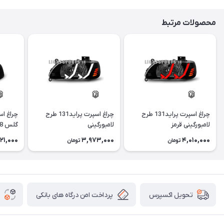
محصولات مرتبط
چراغ اسپرت پراید131 طرح
چراغ اسپرت پراید131 طرح
لامبورگینی قرمز
لامبورگینی
گلس i8 آبی
121,000
3,973,000
4,010,000
تومان
تومان
پرداخت امن درگاه های بانکی
تحویل اکسپرس