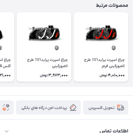
محصولات مرتبط
چراغ اسپرت پراید131 طرح
چراغ اسپرت پراید131 طرح
لامبورگینی قرمز
لامبورگینی
گلس i8 آبی
121,000
3,973,000
4,010,000
تومان
تومان
پرداخت امن درگاه های بانکی
تحویل اکسپرس
اطلاعات تماس