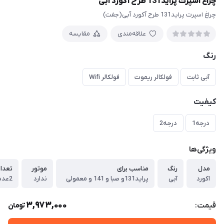
چراغ اسپرت پراید131 طرح آکورد آبی
چراغ اسپرت پراید131 طرح آکورد آبی(جفت)
علاقه‌مندی
مقایسه
رنگ
آبی ثابت
فولکالر ریموت
فولکالر Wifi
کیفیت
درجه1
درجه2
ویژگی‌ها
مدل
رنگ
مناسب برای
موتور
تعداد
اکورد
آبی
پراید131و صبا و 141 و معمولی
ندارد
2عدد(جفت)
3,973,000
قیمت:
تومان