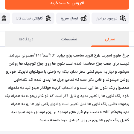
افزودن به سبدخرید
موجود در انبار
ارسال سریع
گارانتی اصالت کالا
معرفی
مشخصات
دیدگاه‌ها
چراغ جلوی اسپرت طرح اکورد مناسب برای پراید 131"صبا"141"معمولی میباشد.
قیمت برای جفت چراغ محاسبه شده است نئون ها روی چراغ کوچیک ها روشن
میشود و نیاز به سیم کشی مجزا ندارد بلکه به راحتی با سوکتهای فابریک خودرو
روشن میشوند و قابل ذکر است که تمامی چراغ ها آبندی شده اند.نکته:این
محصول رنگ نئون ها آبی است و با انتخاب گزینه فولکالر میتوانید به دلخواه
خود رنگ نئون ها را تغییر بدید و قابل ذکر است که فولکالر ریموت به همراه یک
ریموت جانبی رنگ نئون ها قابل تغییر است و انواع رقص نور ها رو به همراه
دارد وفولکار wifi با نصب نرم افزار های موجود بر روی موبایل خود میتوانید
کنترل رنگ نئون ها روی بر روی موبایل خود داشته باشید