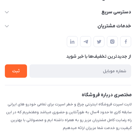
09012926386
دسترسی سریع
حساب کاربری
خدمات مشتریان
کرمان خیابان هفده شهریور بین کوچه 32 و 34
مجله فروشگاه
قوانین و مقررات
لیست محصولات
حریم خصوصی
درباره ما
از جدید‌ترین تخفیف‌ها با‌ خبر شوید
راهنما
تماس با ما
ثبت
مختصری درباره فروشگاه
لایت اسپرت فروشگاه اینترنتی چراغ و خطر اسپرت برای تمامی خودرو های ایرانی
سابقه کاری ما حدود 4سال به طورآنلاین و حضوری میباشد ومفتخریم که در این
راه رضایت کامل مشتریان عزیز رو به همراه داشته ایم و محصولاتی با بهترین
کیفیت رو خدمت شما عزیزان ارائه میدهیم