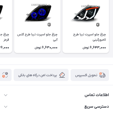
چراغ جلو اسپرت تیبا طرح
چراغ جلو اسپرت تیبا طرح گلس
چراغ جل
لامبورگینی
آبی
قرمز
46,000
6,630,000
6,643,000
تومان
تومان
پرداخت امن درگاه های بانکی
تحویل اکسپرس
اطلاعات تماس
09012926386
دسترسی سریع