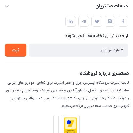
حساب کاربری
خدمات مشتریان
کرمان خیابان هفده شهریور بین کوچه 32 و 34
مجله فروشگاه
قوانین و مقررات
لیست محصولات
حریم خصوصی
درباره ما
از جدید‌ترین تخفیف‌ها با‌ خبر شوید
راهنما
تماس با ما
ثبت
مختصری درباره فروشگاه
لایت اسپرت فروشگاه اینترنتی چراغ و خطر اسپرت برای تمامی خودرو های ایرانی
سابقه کاری ما حدود 4سال به طورآنلاین و حضوری میباشد ومفتخریم که در این
راه رضایت کامل مشتریان عزیز رو به همراه داشته ایم و محصولاتی با بهترین
کیفیت رو خدمت شما عزیزان ارائه میدهیم