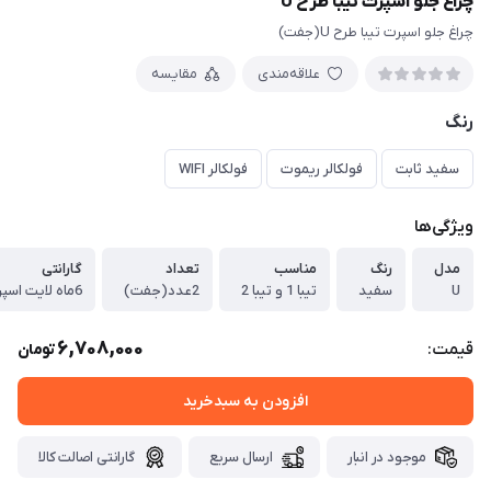
چراغ جلو اسپرت تیبا طرح U
چراغ جلو اسپرت تیبا طرح U(جفت)
علاقه‌مندی
مقایسه
رنگ
سفید ثابت
فولکالر ریموت
فولکالر WIFI
ویژگی‌ها
مدل
رنگ
مناسب
تعداد
گارانتی
U
سفید
تیبا 1 و تیبا 2
2عدد(جفت)
6ماه لایت اسپرت
6,708,000
قیمت:
تومان
افزودن به سبدخرید
موجود در انبار
ارسال سریع
گارانتی اصالت کالا