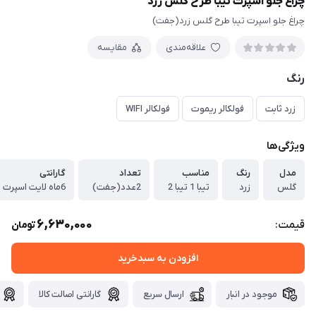
چراغ جلو اسپرت تیبا طرح گلس زرد
چراغ جلو اسپرت تیبا طرح گلس زرد(جفت)
علاقه‌مندی
مقایسه
رنگ
زرد ثابت
فولکالر ریموت
فولکالر WIFI
ویژگی‌ها
مدل
رنگ
مناسب
تعداد
گارانتی
گلس
زرد
تیبا 1 تیبا 2
2عدد(جفت)
6ماه لایت اسپرت
6,630,000
قیمت:
تومان
افزودن به سبدخرید
موجود در انبار
ارسال سریع
گارانتی اصالت کالا