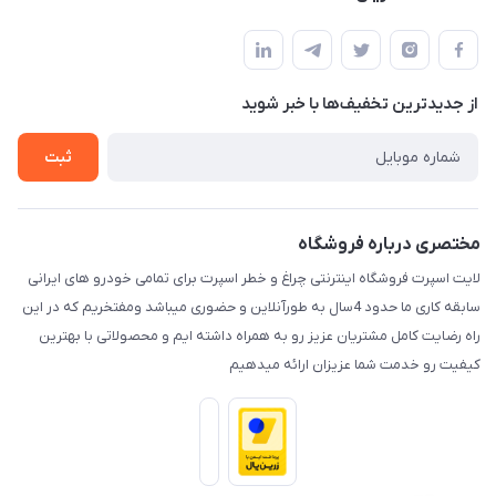
کرمان خیابان هفده شهریور بین کوچه 32 و 34
مجله فروشگاه
قوانین و مقررات
لیست محصولات
حریم خصوصی
درباره ما
از جدید‌ترین تخفیف‌ها با‌ خبر شوید
راهنما
تماس با ما
ثبت
مختصری درباره فروشگاه
لایت اسپرت فروشگاه اینترنتی چراغ و خطر اسپرت برای تمامی خودرو های ایرانی
سابقه کاری ما حدود 4سال به طورآنلاین و حضوری میباشد ومفتخریم که در این
راه رضایت کامل مشتریان عزیز رو به همراه داشته ایم و محصولاتی با بهترین
کیفیت رو خدمت شما عزیزان ارائه میدهیم