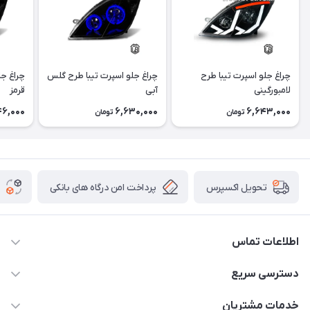
چراغ جلو اسپرت تیبا طرح
چراغ جلو اسپرت تیبا طرح گلس
چراغ جل
لامبورگینی
آبی
قرمز
46,000
6,630,000
6,643,000
تومان
تومان
پرداخت امن درگاه های بانکی
تحویل اکسپرس
اطلاعات تماس
09012926386
دسترسی سریع
حساب کاربری
خدمات مشتریان