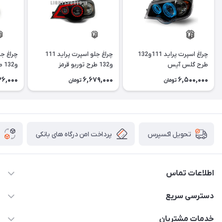
چراغ اسپرت پراید 111و132
چراغ جلو اسپرت پراید 111
طرح گلس آیس
و132 طرح توربو قرمز
و132 طرح توربو
26,000
6,679,000
6,500,000
تومان
تومان
پرداخت امن درگاه های بانکی
تحویل اکسپرس
اطلاعات تماس
09012926386
دسترسی سریع
حساب کاربری
خدمات مشتریان