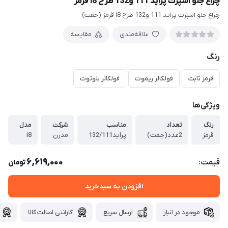
چراغ جلو اسپرت پراید 111 و132 طرح i8 قرمز
چراغ جلو اسپرت پراید 111 و132 طرح i8 قرمز (جفت)
علاقه‌مندی
مقایسه
رنگ
قرمز ثابت
فولکالر ریموت
فولکالر بلوتوث
ویژگی‌ها
رنگ
تعداد
مناسب
شرکت
مدل
قرمز
2عدد(جفت)
پراید132/111
مدرن
i8
6,619,000
قیمت:
تومان
افزودن به سبدخرید
موجود در انبار
ارسال سریع
گارانتی اصالت کالا