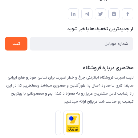
کرمان خیابان هفده شهریور بین کوچه 32 و 34
مجله فروشگاه
قوانین و مقررات
لیست محصولات
حریم خصوصی
درباره ما
از جدید‌ترین تخفیف‌ها با‌ خبر شوید
راهنما
تماس با ما
ثبت
مختصری درباره فروشگاه
لایت اسپرت فروشگاه اینترنتی چراغ و خطر اسپرت برای تمامی خودرو های ایرانی
سابقه کاری ما حدود 4سال به طورآنلاین و حضوری میباشد ومفتخریم که در این
راه رضایت کامل مشتریان عزیز رو به همراه داشته ایم و محصولاتی با بهترین
کیفیت رو خدمت شما عزیزان ارائه میدهیم