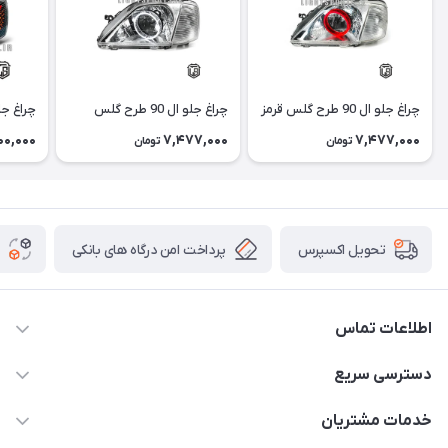
چراغ جلو ال 90 طرح گلس قرمز
چراغ جلو ال 90 طرح گلس
چراغ جلو ال 90 طر
00,000
7,477,000
7,477,000
تومان
تومان
پرداخت امن درگاه های بانکی
تحویل اکسپرس
اطلاعات تماس
09012926386
دسترسی سریع
حساب کاربری
خدمات مشتریان
کرمان خیابان هفده شهریور بین کوچه 32 و 34
مجله فروشگاه