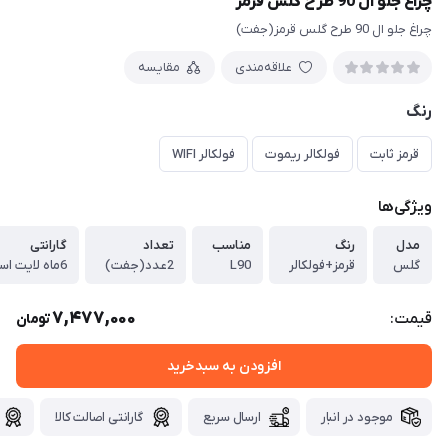
چراغ جلو ال 90 طرح گلس قرمز
چراغ جلو ال 90 طرح گلس قرمز(جفت)
علاقه‌مندی
مقایسه
رنگ
قرمز ثابت
فولکالر ریموت
فولکالر WIFI
ویژگی‌ها
مدل
رنگ
مناسب
تعداد
گارانتی
گلس
قرمز+فولکالر
L90
2عدد(جفت)
6ماه لایت اسپرت
7,477,000
قیمت:
تومان
افزودن به سبدخرید
موجود در انبار
ارسال سریع
گارانتی اصالت کالا