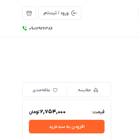
ورود / ثبت‌نام
09012926386
مقایسه
علاقه‌مندی
2,754,000
قیمت:
تومان
افزودن به سبدخرید