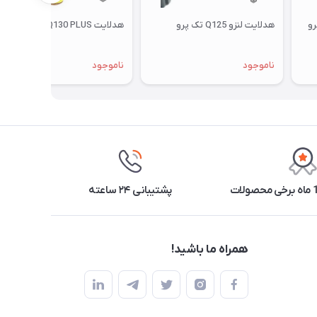
هدلایت لنزو Q125 تک پرو
هدلایت Q130 PLUS تک پرو لنزو
ناموجود
ناموجود
پشتیبانی ۲۴ ساعته
همراه ما باشید!