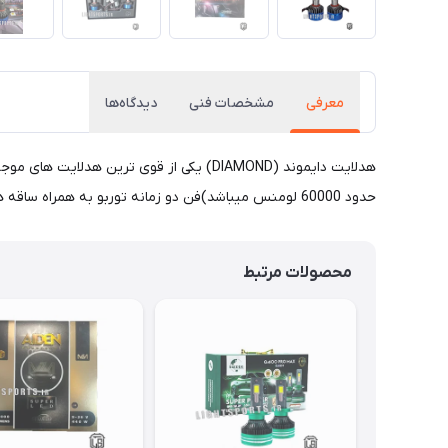
معرفی
مشخصات فنی
دیدگاه‌ها
حدود 60000 لومنس میباشد)فن دو زمانه توربو به همراه ساقه های مسی در کنار PCB تمام مس با ضخامت 3 میلیمتر ، سیستم هیتسینک و خنک سازی قدرتمندی برای این هدلایت فراهم کرده است
محصولات مرتبط