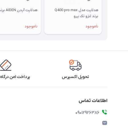
هدلایت مدل Q400 pro max
هدلایت آیدن AIDEN برند mzm
برند لنزو تک پرو
ناموجود
ناموجود
تحویل اکسپرس
پرداخت امن درگاه 
اطلاعات تماس
09012926386