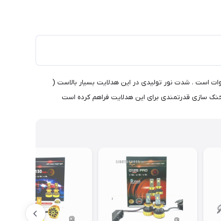
یت دایموند (DIAMOND) یکی از قوی ترین هدلایت های موجود در بازار میباشد.توان هدلایت دایموند برند MZM برای هر لامپ برابر با 300 وات است . شدت نور تولیدی در این هدلایت بسیار بالاست (