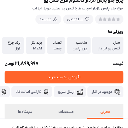
چراغ جلو پارس لنزدار کاستوم طرح گلس یو
چراغ جلو پارس لنزدار اسپرت طرح گلس یو سفید دویل ایز ابی
علاقه‌مندی
مقایسه
ویژگی‌ها
مدل
مناسب
تعداد
برند لنز
برند چراغ
گلس یو لنز دار
پژو پارس
جفت
MZM
فراز
21,899,997
قیمت:
تومان
افزودن به سبدخرید
موجود در انبار
ارسال سریع
گارانتی اصالت کالا
معرفی
مشخصات
دیدگاه‌ها
چراغ جلوی اسپرت برای خودروی پارس طراحی شده که توسط فروشگاه لایت