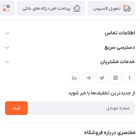
پرداخت امن درگاه های بانکی
تحویل اکسپرس
اطلاعات تماس
09012926386
دسترسی سریع
حساب کاربری
خدمات مشتریان
کرمان خیابان هفده شهریور بین کوچه 32 و 34
مجله فروشگاه
قوانین و مقررات
لیست محصولات
حریم خصوصی
درباره ما
از جدید‌ترین تخفیف‌ها با‌ خبر شوید
راهنما
تماس با ما
ثبت
مختصری درباره فروشگاه