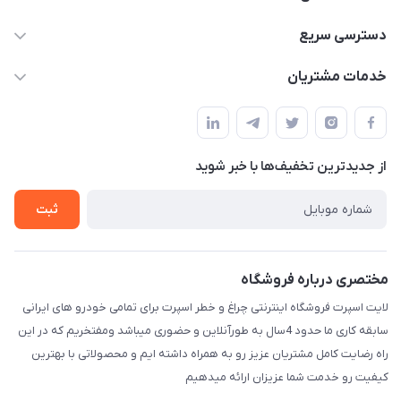
09012926386
دسترسی سریع
حساب کاربری
خدمات مشتریان
کرمان خیابان هفده شهریور بین کوچه 32 و 34
مجله فروشگاه
قوانین و مقررات
لیست محصولات
حریم خصوصی
درباره ما
از جدید‌ترین تخفیف‌ها با‌ خبر شوید
راهنما
تماس با ما
ثبت
مختصری درباره فروشگاه
لایت اسپرت فروشگاه اینترنتی چراغ و خطر اسپرت برای تمامی خودرو های ایرانی
سابقه کاری ما حدود 4سال به طورآنلاین و حضوری میباشد ومفتخریم که در این
راه رضایت کامل مشتریان عزیز رو به همراه داشته ایم و محصولاتی با بهترین
کیفیت رو خدمت شما عزیزان ارائه میدهیم