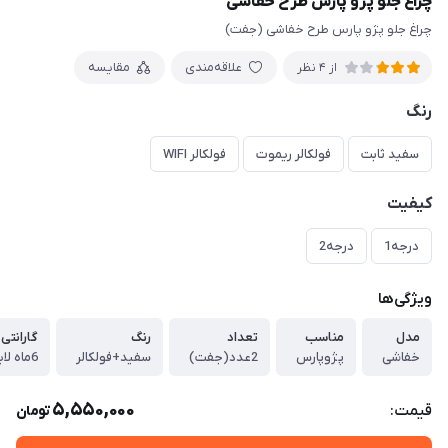
چراغ جلو پژو پارس طرح خفاشی
چراغ جلو پژو پارس طرح خفاشی (جفت)
علاقه‌مندی
مقایسه
از 4 نظر
رنگ
سفید ثابت
فولکالر ریموت
فولکالر WIFI
کیفیت
درجه1
درجه2
ویژگی‌ها
مدل
مناسب
تعداد
رنگ
گارانتی
خفاشی
پژوپارس
2عدد(جفت)
سفید+فولکالر
6ماه لایت اسپرت
5,550,000
قیمت:
تومان