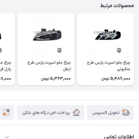
محصولات مرتبط
چراغ جلو اسپرت پارس طرح
چراغ جلو اسپرت پارس طرح
چراغ ج
عنکبوتی
ایفل
پازل قر
8,000
5,363,000
5,486,000
تومان
تومان
پرداخت امن درگاه های بانکی
تحویل اکسپرس
اطلاعات تماس