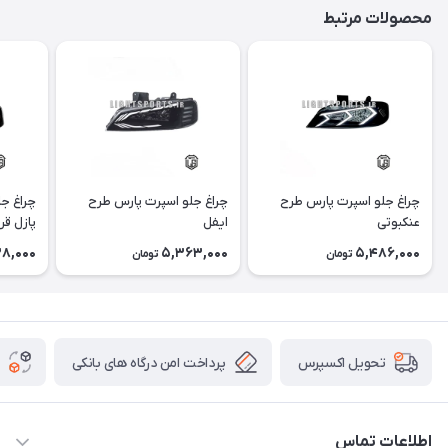
محصولات مرتبط
چراغ جلو اسپرت پارس طرح
چراغ جلو اسپرت پارس طرح
چراغ ج
عنکبوتی
ایفل
پازل قر
8,000
5,363,000
5,486,000
تومان
تومان
پرداخت امن درگاه های بانکی
تحویل اکسپرس
اطلاعات تماس