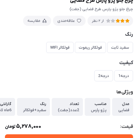
چراغ جلو پژو پارس طرح فضایی
چراغ جلو پژو پارس طرح فضایی (جفت)
علاقه‌مندی
مقایسه
از 2 نظر
رنگ
سفید ثابت
فولکالر ریموت
فولکالر WIFI
کیفیت
درجه1
درجه2
ویژگی‌ها
مدل
مناسب
تعداد
رنگ
گارانتی
فضایی
پژو پارس
2عدد(جفت)
سفید+فولکالر
6ماه لایت اسپرت
5,278,000
قیمت:
تومان