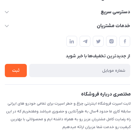
09012926386
دسترسی سریع
حساب کاربری
خدمات مشتریان
کرمان خیابان هفده شهریور بین کوچه 32 و 34
مجله فروشگاه
قوانین و مقررات
لیست محصولات
حریم خصوصی
درباره ما
از جدید‌ترین تخفیف‌ها با‌ خبر شوید
راهنما
تماس با ما
ثبت
مختصری درباره فروشگاه
لایت اسپرت فروشگاه اینترنتی چراغ و خطر اسپرت برای تمامی خودرو های ایرانی
سابقه کاری ما حدود 4سال به طورآنلاین و حضوری میباشد ومفتخریم که در این
راه رضایت کامل مشتریان عزیز رو به همراه داشته ایم و محصولاتی با بهترین
کیفیت رو خدمت شما عزیزان ارائه میدهیم