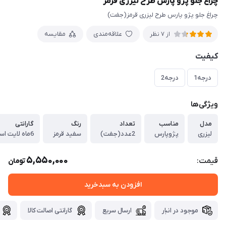
چراغ جلو پژو پارس طرح لیزری قرمز
چراغ جلو پژو پارس طرح لیزری قرمز(جفت)
علاقه‌مندی
مقایسه
از 7 نظر
کیفیت
درجه1
درجه2
ویژگی‌ها
مدل
مناسب
تعداد
رنگ
گارانتی
لیزری
پژوپارس
2عدد(جفت)
سفید قرمز
6ماه لایت اسپرت
5,550,000
قیمت:
تومان
افزودن به سبدخرید
موجود در انبار
ارسال سریع
گارانتی اصالت کالا