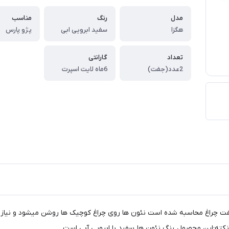
مدل
رنگ
مناسب
هگزا
سفید ابرویی ابی
پژو پارس
تعداد
گارانتی
2عدد(جفت)
6ماه لایت اسپرت
 چراغ محاسبه شده است نئون ها روی چراغ کوچیک ها روشن میشود و نیاز به 
نکته:این محصول رنگ نئون ها سفید با ابرویی آبی است.