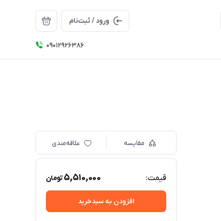
ورود / ثبت‌نام
09012926386
مقایسه
علاقه‌مندی
5,510,000
قیمت:
تومان
افزودن به سبدخرید