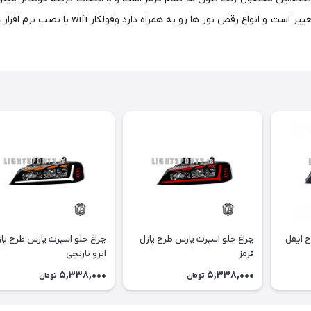
که فولکالر ریموت به همراه یک ریموت جانبی رن
ح ایفل
چراغ جلو اسپرت پارس طرح پازل
چراغ جلو اسپرت پارس طرح پا
قرمز
ابرو نارنجی
5,338,000
5,338,000
تومان
تومان