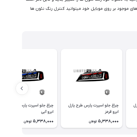
گ نئون ها قابل تغییر است و انواع رقص نور ها رو به همراه دارد وفولکار wifi با نصب نرم افزار های موجود بر روی موبایل خود میتوانید کنترل رنگ نئون ها
زل
چراغ جلو اسپرت پارس طرح پازل
چراغ جلو اسپرت پارس طرح پازل
ابرو قرمز
ابرو آبی
5,338,000
5,338,000
تومان
تومان