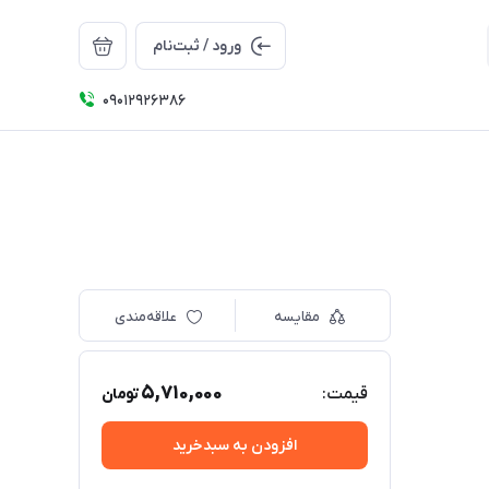
ورود / ثبت‌نام
09012926386
مقایسه
علاقه‌مندی
5,710,000
قیمت:
تومان
افزودن به سبدخرید