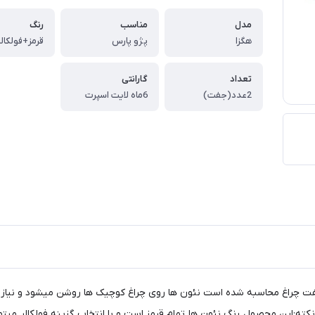
مدل
مناسب
رنگ
هگزا
پژو پارس
قرمز+فولکالر
تعداد
گارانتی
2عدد(جفت)
6ماه لایت اسپرت
 چراغ محاسبه شده است نئون ها روی چراغ کوچیک ها روشن میشود و نیاز به 
ته:این محصول رنگ نئون ها تمام قرمز است و با انتخاب گزینه فولکالر میتوان