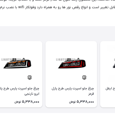
است که فولکالر ریموت به همراه ی
ح ایفل
چراغ جلو اسپرت پارس طرح پازل
چراغ جلو اسپرت پارس طرح پا
قرمز
ابرو نارنجی
5,338,000
5,338,000
تومان
تومان