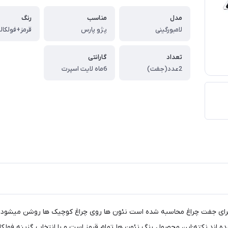
مدل
مناسب
رنگ
لامبورگینی
پژو پارس
قرمز+فولکالر
تعداد
گارانتی
2عدد(جفت)
6ماه لایت اسپرت
ای جفت چراغ محاسبه شده است نئون ها روی چراغ کوچیک ها روشن میشود و نی
اند.نکته:این محصول رنگ نئون ها تمام قرمز است و با انتخاب گزینه فولکالر 