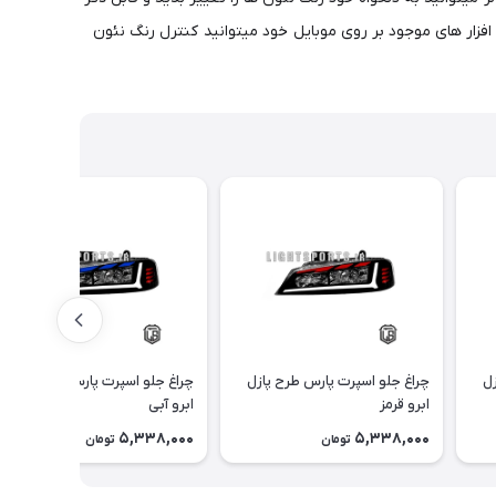
ک ریموت جانبی رنگ نئون ها قابل تغییر است و انواع رقص نور ها رو به همراه دارد وفولکار wifi با نصب نرم افزار های موجود بر روی موبایل خود میتوانید کنترل رنگ نئون
زل
چراغ جلو اسپرت پارس طرح پازل
چراغ جلو اسپرت پارس طرح پازل
ابرو قرمز
ابرو آبی
5,338,000
5,338,000
تومان
تومان