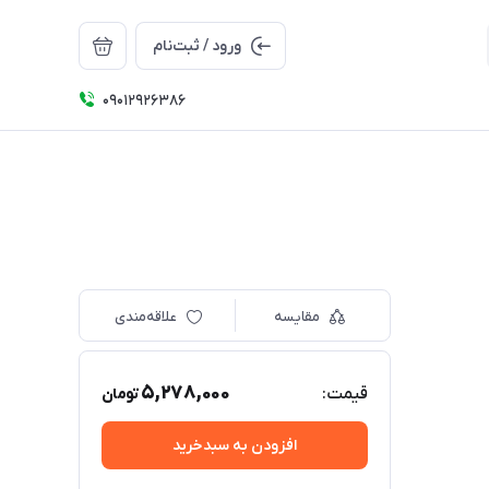
ورود / ثبت‌نام
09012926386
مقایسه
علاقه‌مندی
5,278,000
قیمت:
تومان
افزودن به سبدخرید