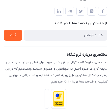
کرمان خیابان هفده شهریور بین کوچه 32 و 34
مجله فروشگاه
قوانین و مقررات
لیست محصولات
حریم خصوصی
درباره ما
از جدید‌ترین تخفیف‌ها با‌ خبر شوید
راهنما
تماس با ما
ثبت
مختصری درباره فروشگاه
لایت اسپرت فروشگاه اینترنتی چراغ و خطر اسپرت برای تمامی خودرو های ایرانی
سابقه کاری ما حدود 4سال به طورآنلاین و حضوری میباشد ومفتخریم که در این
راه رضایت کامل مشتریان عزیز رو به همراه داشته ایم و محصولاتی با بهترین
کیفیت رو خدمت شما عزیزان ارائه میدهیم