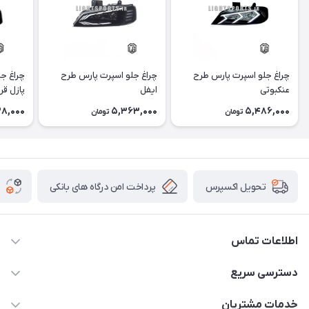
چراغ جلو اسپرت پارس طرح
چراغ جلو اسپرت پارس طرح
چراغ ج
عنکبوتی
ایفل
پازل قر
8,000
5,363,000
5,486,000
تومان
تومان
پرداخت امن درگاه های بانکی
تحویل اکسپرس
اطلاعات تماس
09012926386
دسترسی سریع
حساب کاربری
خدمات مشتریان