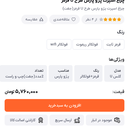
چراغ اسپرت پژو پارس طرح U قرمز
چراغ اسپرت پژو پارس طرح U قرمز(جفت)
علاقه‌مندی
مقایسه
از 4 نظر
رنگ
قرمز ثابت
فولکالر ریموت
فولکالر wifi
ویژگی‌ها
مدل
رنگ
مناسب
تعداد
گلس U
قرمز+فولکالر
پژو پارس
2عدد(جفت)چپ و راست
5,760,000
قیمت:
تومان
افزودن به سبدخرید
موجود در انبار
ارسال سریع
گارانتی اصالت کالا