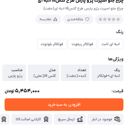
چراغ جلو اسپرت پژو پارس طرح گلسi8 انبه ای
چراغ جلو اسپرت پژو پارس طرح گلسi8 انبه ای(جفت)
علاقه‌مندی
مقایسه
رنگ
انبه ای ثابت
فولکالر ریموت
فولکالر بلوتوث
ویژگی‌ها
رنگ
تعداد
مدل
مناسب
انبه ای+فولکالر
2عدد(جفت)
گلس i8(نعلی)
پژو پارس
5,454,000
قیمت:
تومان
افزودن به سبدخرید
موجود در انبار
ارسال سریع
گارانتی اصالت کالا