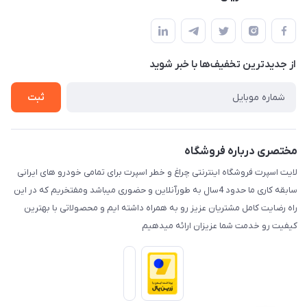
کرمان خیابان هفده شهریور بین کوچه 32 و 34
مجله فروشگاه
قوانین و مقررات
لیست محصولات
حریم خصوصی
درباره ما
از جدید‌ترین تخفیف‌ها با‌ خبر شوید
راهنما
تماس با ما
ثبت
مختصری درباره فروشگاه
لایت اسپرت فروشگاه اینترنتی چراغ و خطر اسپرت برای تمامی خودرو های ایرانی
سابقه کاری ما حدود 4سال به طورآنلاین و حضوری میباشد ومفتخریم که در این
راه رضایت کامل مشتریان عزیز رو به همراه داشته ایم و محصولاتی با بهترین
کیفیت رو خدمت شما عزیزان ارائه میدهیم