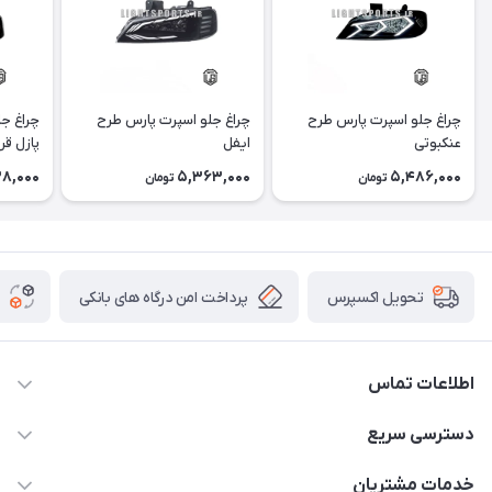
چراغ جلو اسپرت پارس طرح
چراغ جلو اسپرت پارس طرح
چراغ ج
عنکبوتی
ایفل
پازل قر
8,000
5,363,000
5,486,000
تومان
تومان
پرداخت امن درگاه های بانکی
تحویل اکسپرس
اطلاعات تماس
09012926386
دسترسی سریع
حساب کاربری
خدمات مشتریان