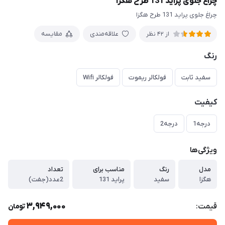
چراغ جلوی پراید 131 طرح هگزا
چراغ جلوی پراید 131 طرح هگزا
علاقه‌مندی
مقایسه
از 42 نظر
رنگ
سفید ثابت
فولکالر ریموت
فولکالر Wifi
کیفیت
درجه1
درجه2
ویژگی‌ها
مدل
رنگ
مناسب برای
تعداد
هگزا
سفید
پراید 131
2عدد(جفت)
3,949,000
قیمت:
تومان