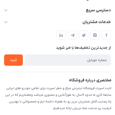
09012926386
دسترسی سریع
حساب کاربری
خدمات مشتریان
کرمان خیابان هفده شهریور بین کوچه 32 و 34
مجله فروشگاه
قوانین و مقررات
لیست محصولات
حریم خصوصی
درباره ما
از جدید‌ترین تخفیف‌ها با‌ خبر شوید
راهنما
تماس با ما
ثبت
مختصری درباره فروشگاه
لایت اسپرت فروشگاه اینترنتی چراغ و خطر اسپرت برای تمامی خودرو های ایرانی
سابقه کاری ما حدود 4سال به طورآنلاین و حضوری میباشد ومفتخریم که در این
راه رضایت کامل مشتریان عزیز رو به همراه داشته ایم و محصولاتی با بهترین
کیفیت رو خدمت شما عزیزان ارائه میدهیم