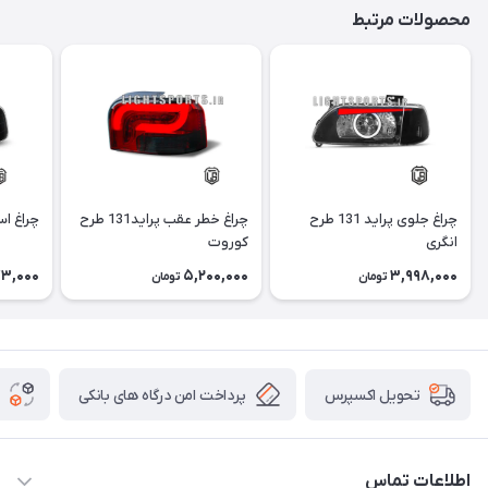
محصولات مرتبط
چراغ جلوی پراید 131 طرح
چراغ خطر عقب پراید131 طرح
چراغ اسپرت 
انگری
کوروت
3,000
5,200,000
3,998,000
تومان
تومان
پرداخت امن درگاه های بانکی
تحویل اکسپرس
اطلاعات تماس