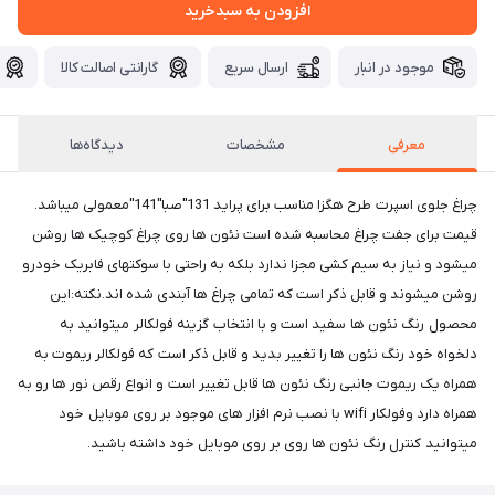
افزودن به سبدخرید
موجود در انبار
ارسال سریع
گارانتی اصالت کالا
معرفی
مشخصات
دیدگاه‌ها
چراغ جلوی اسپرت طرح هگزا مناسب برای پراید 131"صبا"141"معمولی میباشد.
قیمت برای جفت چراغ محاسبه شده است نئون ها روی چراغ کوچیک ها روشن
میشود و نیاز به سیم کشی مجزا ندارد بلکه به راحتی با سوکتهای فابریک خودرو
روشن میشوند و قابل ذکر است که تمامی چراغ ها آبندی شده اند.نکته:این
محصول رنگ نئون ها سفید است و با انتخاب گزینه فولکالر میتوانید به
دلخواه خود رنگ نئون ها را تغییر بدید و قابل ذکر است که فولکالر ریموت به
همراه یک ریموت جانبی رنگ نئون ها قابل تغییر است و انواع رقص نور ها رو به
همراه دارد وفولکار wifi با نصب نرم افزار های موجود بر روی موبایل خود
میتوانید کنترل رنگ نئون ها روی بر روی موبایل خود داشته باشید.