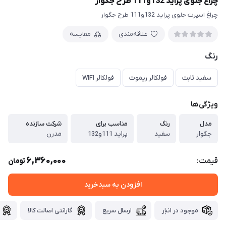
چراغ جلوی پراید 132و111 طرح جگوار
چراغ اسپرت جلوی پراید 132و111 طرح جگوار
علاقه‌مندی
مقایسه
رنگ
سفید ثابت
فولکالر ریموت
فولکالر WIFI
ویژگی‌ها
مدل
رنگ
مناسب برای
شرکت سازنده
جگوار
سفید
پراید 111و132
مدرن
6,360,000
قیمت:
تومان
افزودن به سبدخرید
موجود در انبار
ارسال سریع
گارانتی اصالت کالا