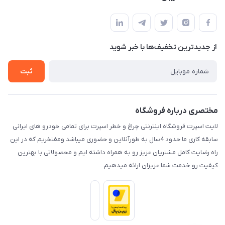
کرمان خیابان هفده شهریور بین کوچه 32 و 34
مجله فروشگاه
قوانین و مقررات
لیست محصولات
حریم خصوصی
درباره ما
از جدید‌ترین تخفیف‌ها با‌ خبر شوید
راهنما
تماس با ما
ثبت
مختصری درباره فروشگاه
لایت اسپرت فروشگاه اینترنتی چراغ و خطر اسپرت برای تمامی خودرو های ایرانی
سابقه کاری ما حدود 4سال به طورآنلاین و حضوری میباشد ومفتخریم که در این
راه رضایت کامل مشتریان عزیز رو به همراه داشته ایم و محصولاتی با بهترین
کیفیت رو خدمت شما عزیزان ارائه میدهیم