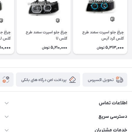
چراغ جلو اسپرت سمند طرح
چراغ جلو اسپرت سمند طرح
چراغ ج
گلس گرد آیس
گلس U
گلس U آیس
10,000
5,210,000
5,313,000
تومان
تومان
پرداخت امن درگاه های بانکی
تحویل اکسپرس
اطلاعات تماس
09012926386
دسترسی سریع
حساب کاربری
خدمات مشتریان