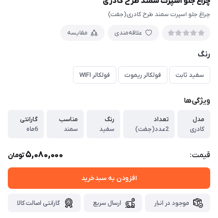
چراغ جلو اسپرت سمند طرح کادری
چراغ جلو اسپرت سمند طرح کادری(جفت)
علاقه‌مندی
مقایسه
رنگ
سفید ثابت
فولکالر ریموت
فولکالر WIFI
ویژگی‌ها
مدل
تعداد
رنگ
مناسب
گارانتی
کادری
2عدد(جفت)
سفید
سمند
6ماه
5,080,000
قیمت:
تومان
افزودن به سبدخرید
موجود در انبار
ارسال سریع
گارانتی اصالت کالا