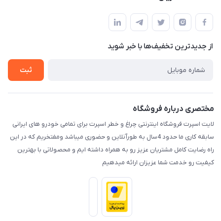
کرمان خیابان هفده شهریور بین کوچه 32 و 34
مجله فروشگاه
قوانین و مقررات
لیست محصولات
حریم خصوصی
درباره ما
از جدید‌ترین تخفیف‌ها با‌ خبر شوید
راهنما
تماس با ما
ثبت
مختصری درباره فروشگاه
لایت اسپرت فروشگاه اینترنتی چراغ و خطر اسپرت برای تمامی خودرو های ایرانی
سابقه کاری ما حدود 4سال به طورآنلاین و حضوری میباشد ومفتخریم که در این
راه رضایت کامل مشتریان عزیز رو به همراه داشته ایم و محصولاتی با بهترین
کیفیت رو خدمت شما عزیزان ارائه میدهیم