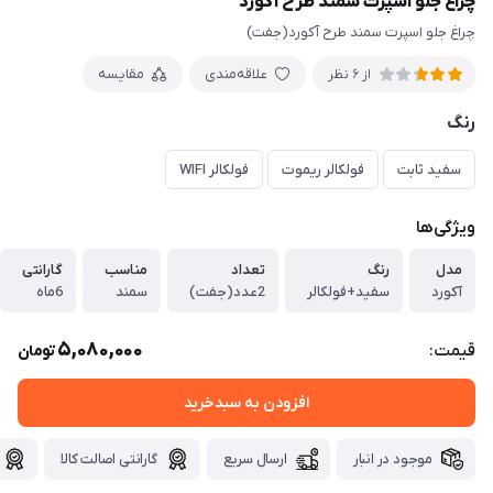
چراغ جلو اسپرت سمند طرح آکورد
چراغ جلو اسپرت سمند طرح آکورد(جفت)
علاقه‌مندی
مقایسه
از 6 نظر
رنگ
سفید ثابت
فولکالر ریموت
فولکالر WIFI
ویژگی‌ها
مدل
رنگ
تعداد
مناسب
گارانتی
آکورد
سفید+فولکالر
2عدد(جفت)
سمند
6ماه
5,080,000
قیمت:
تومان
افزودن به سبدخرید
موجود در انبار
ارسال سریع
گارانتی اصالت کالا