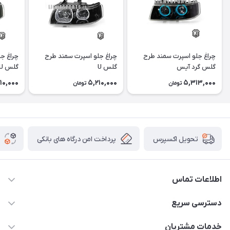
چراغ جلو اسپرت سمند طرح
چراغ جلو اسپرت سمند طرح
چراغ ج
گلس گرد آیس
گلس U
گلس U آیس
10,000
5,210,000
5,313,000
تومان
تومان
پرداخت امن درگاه های بانکی
تحویل اکسپرس
اطلاعات تماس
09012926386
دسترسی سریع
حساب کاربری
خدمات مشتریان