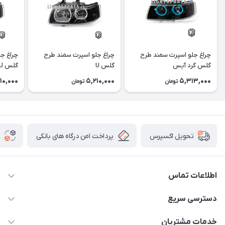
چراغ جلو اسپرت سمند طرح
چراغ جلو اسپرت سمند طرح
چراغ ج
گلس گرد آیس
گلس U
گلس U آیس
10,000
5,210,000
5,313,000
تومان
تومان
پرداخت امن درگاه های بانکی
تحویل اکسپرس
اطلاعات تماس
09012926386
دسترسی سریع
حساب کاربری
خدمات مشتریان