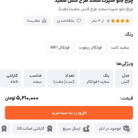
چراغ جلو اسپرت سمند طرح گلس سفید
چراغ جلو اسپرت سمند طرح گلس سفید(جفت)
علاقه‌مندی
مقایسه
از 4 نظر
رنگ
سفید ثابت
فولکالر ریموت
فولکالر WIFI
ویژگی‌ها
مدل
رنگ
تعداد
مناسب
گارانتی
گلس
سفید+فولکالر
2عدد(جفت)
سمند
6ماه
5,210,000
قیمت:
تومان
افزودن به سبدخرید
موجود در انبار
ارسال سریع
گارانتی اصالت کالا