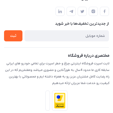
کرمان خیابان هفده شهریور بین کوچه 32 و 34
مجله فروشگاه
قوانین و مقررات
لیست محصولات
حریم خصوصی
درباره ما
از جدید‌ترین تخفیف‌ها با‌ خبر شوید
راهنما
تماس با ما
ثبت
مختصری درباره فروشگاه
لایت اسپرت فروشگاه اینترنتی چراغ و خطر اسپرت برای تمامی خودرو های ایرانی
سابقه کاری ما حدود 4سال به طورآنلاین و حضوری میباشد ومفتخریم که در این
راه رضایت کامل مشتریان عزیز رو به همراه داشته ایم و محصولاتی با بهترین
کیفیت رو خدمت شما عزیزان ارائه میدهیم