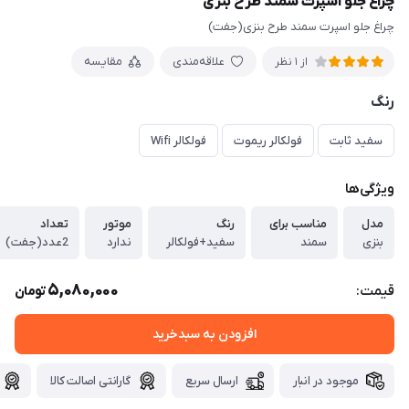
چراغ جلو اسپرت سمند طرح بنزی
چراغ جلو اسپرت سمند طرح بنزی(جفت)
علاقه‌مندی
مقایسه
از 1 نظر
رنگ
سفید ثابت
فولکالر ریموت
فولکالر Wifi
ویژگی‌ها
مدل
مناسب برای
رنگ
موتور
تعداد
بنزی
سمند
سفید+فولکالر
ندارد
2عدد(جفت)
5,080,000
قیمت:
تومان
افزودن به سبدخرید
موجود در انبار
ارسال سریع
گارانتی اصالت کالا