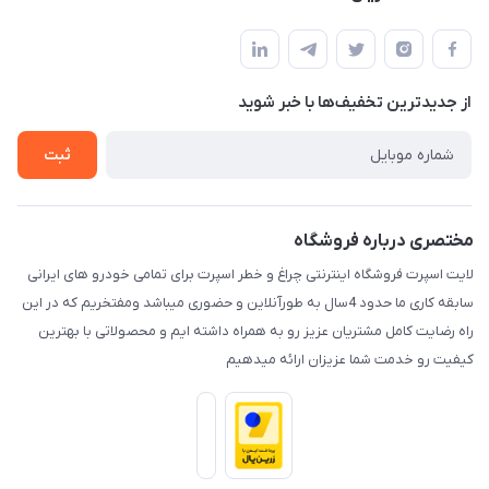
کرمان خیابان هفده شهریور بین کوچه 32 و 34
مجله فروشگاه
قوانین و مقررات
لیست محصولات
حریم خصوصی
درباره ما
از جدید‌ترین تخفیف‌ها با‌ خبر شوید
راهنما
تماس با ما
ثبت
مختصری درباره فروشگاه
لایت اسپرت فروشگاه اینترنتی چراغ و خطر اسپرت برای تمامی خودرو های ایرانی
سابقه کاری ما حدود 4سال به طورآنلاین و حضوری میباشد ومفتخریم که در این
راه رضایت کامل مشتریان عزیز رو به همراه داشته ایم و محصولاتی با بهترین
کیفیت رو خدمت شما عزیزان ارائه میدهیم