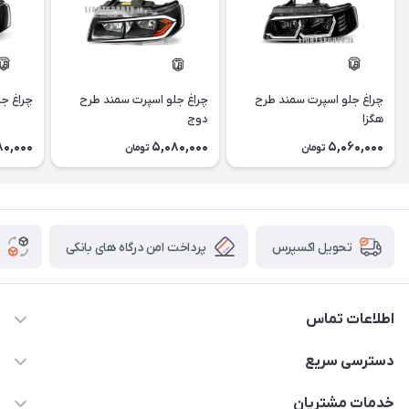
چراغ جلو اسپرت سمند طرح
چراغ جلو اسپرت سمند طرح
چراغ ج
هگزا
دوج
80,000
5,080,000
5,060,000
تومان
تومان
پرداخت امن درگاه های بانکی
تحویل اکسپرس
اطلاعات تماس
09012926386
دسترسی سریع
حساب کاربری
خدمات مشتریان