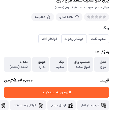
چراغ جلو اسپرت سمند طرح دوج
چراغ جلوی اسپرت سمند طرح دوج (جفت)
علاقه‌مندی
مقایسه
رنگ
سفید ثابت
فولکالر ریموت
فولکالر Wifi
ویژگی‌ها
مدل
مناسب برای
رنگ
موتور
تعداد
دوج
انواع سمند
سفید
ندارد
2عدد (جفت)
5,080,000
قیمت:
تومان
افزودن به سبدخرید
موجود در انبار
ارسال سریع
گارانتی اصالت کالا