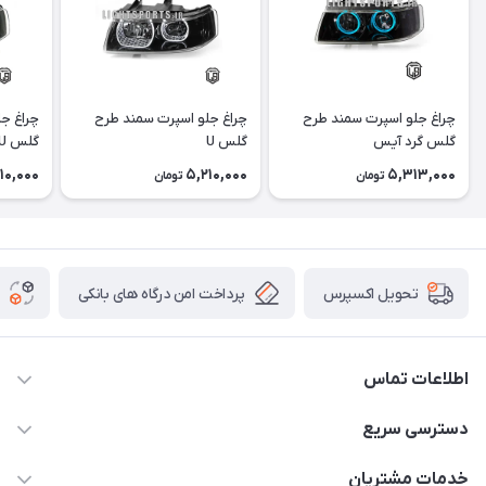
چراغ جلو اسپرت سمند طرح
چراغ جلو اسپرت سمند طرح
چراغ ج
گلس گرد آیس
گلس U
گلس U آیس
10,000
5,210,000
5,313,000
تومان
تومان
پرداخت امن درگاه های بانکی
تحویل اکسپرس
اطلاعات تماس
09012926386
دسترسی سریع
حساب کاربری
خدمات مشتریان