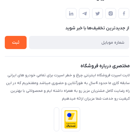
کرمان خیابان هفده شهریور بین کوچه 32 و 34
مجله فروشگاه
قوانین و مقررات
لیست محصولات
حریم خصوصی
درباره ما
از جدید‌ترین تخفیف‌ها با‌ خبر شوید
راهنما
تماس با ما
ثبت
مختصری درباره فروشگاه
لایت اسپرت فروشگاه اینترنتی چراغ و خطر اسپرت برای تمامی خودرو های ایرانی
سابقه کاری ما حدود 4سال به طورآنلاین و حضوری میباشد ومفتخریم که در این
راه رضایت کامل مشتریان عزیز رو به همراه داشته ایم و محصولاتی با بهترین
کیفیت رو خدمت شما عزیزان ارائه میدهیم