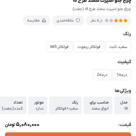
چراغ جلو اسپرت سمند طرح i8
چراغ جلو اسپرت سمند طرح i8 (جفت)
علاقه‌مندی
مقایسه
از 5 نظر
رنگ
سفید ثابت
فولکالر ریموت
فولکالر Wifi
کیفیت
درجه1
درجه2
ویژگی‌ها
مدل
مناسب برای
رنگ
موتور
تعداد
i8
انواع سمند
سفید+فولکالر
ندارد
2عدد(جفت)
5,080,000
قیمت:
تومان