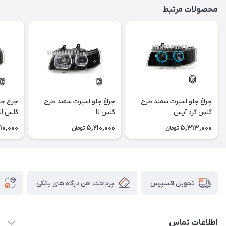
محصولات مرتبط
چراغ جلو اسپرت سمند طرح
چراغ جلو اسپرت سمند طرح
چراغ ج
گلس گرد آیس
گلس U
گلس U آیس
10,000
5,210,000
5,313,000
تومان
تومان
پرداخت امن درگاه های بانکی
تحویل اکسپرس
اطلاعات تماس