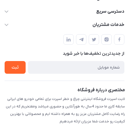
09012926386
دسترسی سریع
حساب کاربری
خدمات مشتریان
کرمان خیابان هفده شهریور بین کوچه 32 و 34
مجله فروشگاه
قوانین و مقررات
لیست محصولات
حریم خصوصی
درباره ما
از جدید‌ترین تخفیف‌ها با‌ خبر شوید
راهنما
تماس با ما
ثبت
مختصری درباره فروشگاه
لایت اسپرت فروشگاه اینترنتی چراغ و خطر اسپرت برای تمامی خودرو های ایرانی
سابقه کاری ما حدود 4سال به طورآنلاین و حضوری میباشد ومفتخریم که در این
راه رضایت کامل مشتریان عزیز رو به همراه داشته ایم و محصولاتی با بهترین
کیفیت رو خدمت شما عزیزان ارائه میدهیم