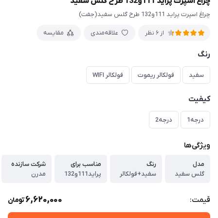
چراغ اسپرت پراید 111و132 طرح گلس سفید
چراغ اسپرت پراید 111و132 طرح گلس سفید(جفت)
علاقه‌مندی
مقایسه
از 6 نظر
رنگ
سفید
فولکالر ریموت
فولکالر WIFI
کیفیت
درجه1
درجه2
ویژگی‌ها
مدل
رنگ
مناسب برای
شرکت سازنده
گلس سفید
سفید+فولکالر
پراید111و132
مدرن
6,620,000
قیمت:
تومان