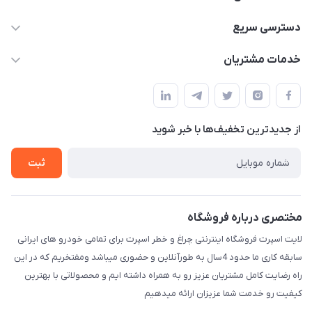
09012926386
دسترسی سریع
حساب کاربری
خدمات مشتریان
کرمان خیابان هفده شهریور بین کوچه 32 و 34
مجله فروشگاه
قوانین و مقررات
لیست محصولات
حریم خصوصی
درباره ما
از جدید‌ترین تخفیف‌ها با‌ خبر شوید
راهنما
تماس با ما
ثبت
مختصری درباره فروشگاه
لایت اسپرت فروشگاه اینترنتی چراغ و خطر اسپرت برای تمامی خودرو های ایرانی
سابقه کاری ما حدود 4سال به طورآنلاین و حضوری میباشد ومفتخریم که در این
راه رضایت کامل مشتریان عزیز رو به همراه داشته ایم و محصولاتی با بهترین
کیفیت رو خدمت شما عزیزان ارائه میدهیم