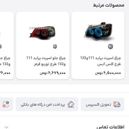
محصولات مرتبط
چراغ اسپرت پراید 111و132
چراغ جلو اسپرت پراید 111
طرح گلس آیس
و132 طرح توربو قرمز
و132 طرح توربو
26,000
6,679,000
6,500,000
تومان
تومان
پرداخت امن درگاه های بانکی
تحویل اکسپرس
اطلاعات تماس