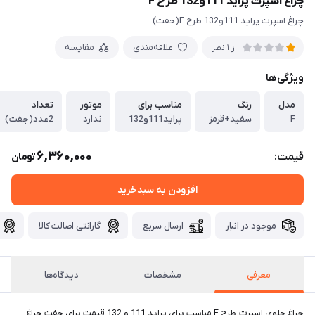
چراغ اسپرت پراید 111و132 طرح F
چراغ اسپرت پراید 111و132 طرح F(جفت)
علاقه‌مندی
مقایسه
از 1 نظر
ویژگی‌ها
مدل
رنگ
مناسب برای
موتور
تعداد
F
سفید+قرمز
پراید111و132
ندارد
2عدد(جفت)
6,360,000
قیمت:
تومان
افزودن به سبدخرید
موجود در انبار
ارسال سریع
گارانتی اصالت کالا
معرفی
مشخصات
دیدگاه‌ها
چراغ جلوی اسپرت طرح F مناسب برای پراید 111 و 132 قیمت برای جفت چراغ