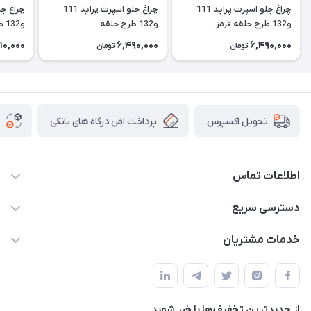
چراغ جلو اسپرت پراید 111
چراغ جلو اسپرت پراید 111
و132 طرح حلقه قرمز
و132 طرح حلقه
و132 طرح ابرویی تیکه
10,000
6,490,000
6,490,000
تومان
تومان
پرداخت امن درگاه های بانکی
تحویل اکسپرس
اطلاعات تماس
09012926386
دسترسی سریع
حساب کاربری
خدمات مشتریان
کرمان خیابان هفده شهریور بین کوچه 32 و 34
مجله فروشگاه
قوانین و مقررات
لیست محصولات
حریم خصوصی
درباره ما
از جدید‌ترین تخفیف‌ها با‌ خبر شوید