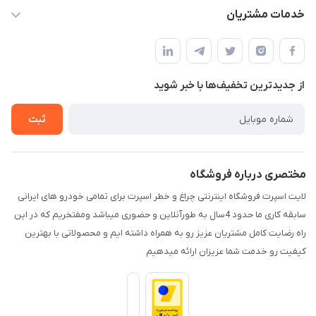
حساب کاربری
خدمات مشتریان
کرمان خیابان هفده شهریور بین کوچه 32 و 34
مجله فروشگاه
قوانین و مقررات
لیست محصولات
حریم خصوصی
درباره ما
از جدید‌ترین تخفیف‌ها با‌ خبر شوید
راهنما
تماس با ما
ثبت
مختصری درباره فروشگاه
لایت اسپرت فروشگاه اینترنتی چراغ و خطر اسپرت برای تمامی خودرو های ایرانی
سابقه کاری ما حدود 4سال به طورآنلاین و حضوری میباشد ومفتخریم که در این
راه رضایت کامل مشتریان عزیز رو به همراه داشته ایم و محصولاتی با بهترین
کیفیت رو خدمت شما عزیزان ارائه میدهیم