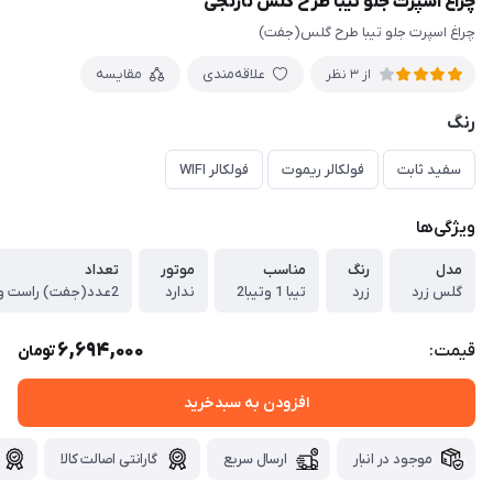
چراغ اسپرت جلو تیبا طرح گلس نارنجی
چراغ اسپرت جلو تیبا طرح گلس(جفت)
علاقه‌مندی
مقایسه
از 3 نظر
رنگ
سفید ثابت
فولکالر ریموت
فولکالر WIFI
ویژگی‌ها
مدل
رنگ
مناسب
موتور
تعداد
گلس زرد
زرد
تیبا 1 وتیبا2
ندارد
2عدد(جفت) راست و چپ
6,694,000
قیمت:
تومان
افزودن به سبدخرید
موجود در انبار
ارسال سریع
گارانتی اصالت کالا