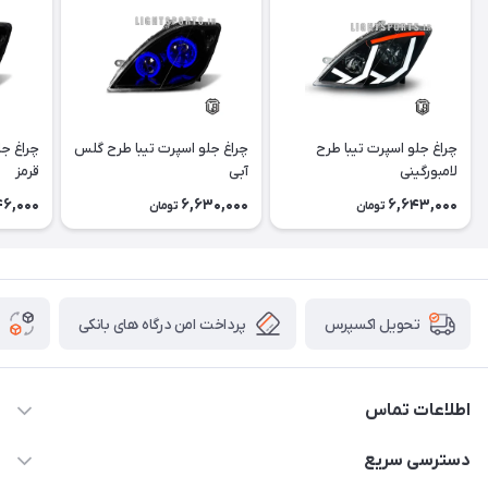
چراغ جلو اسپرت تیبا طرح
چراغ جلو اسپرت تیبا طرح گلس
چراغ جل
لامبورگینی
آبی
قرمز
46,000
6,630,000
6,643,000
تومان
تومان
پرداخت امن درگاه های بانکی
تحویل اکسپرس
اطلاعات تماس
09012926386
دسترسی سریع