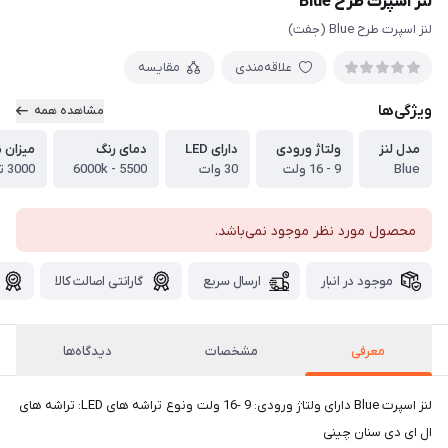
لنز اسپرت طرح Blue
لنز اسپرت طرح Blue (جفت)
علاقه‌مندی
مقایسه
ویژگی‌ها
مشاهده همه
مدل لنز
ولتاژ ورودی
دارای LED
دمای رنگ
میزان 
Blue
9 - 16 ولت
30 وات
5500 - 6000k
3000 تا 3200 لومن
محصول مورد نظر موجود نمی‌باشد.
موجود در انبار
ارسال سریع
گارانتی اصالت کالا
معرفی
مشخصات
دیدگاه‌ها
لنز اسپرت Blue دارای ولتاژ ورودی: 9 -16 ولت ونوع تراشه های LED: تراشه های
ال ای دی سنان چینی