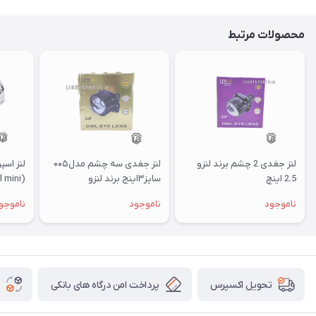
محصولات مرتبط
لنز جغدی 2 چشم برند لنزو
لنز جغدی سه چشم مدل۰۰۵
2.5 اینچ
سایز۳اینج برند لنزو
(general mini)
ناموجود
ناموجود
ناموجو
پرداخت امن درگاه های بانکی
تحویل اکسپرس