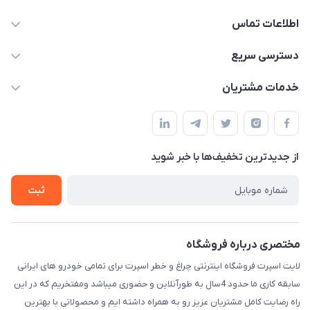
اطلاعات تماس
09012926386
دسترسی سریع
حساب کاربری
خدمات مشتریان
کرمان خیابان هفده شهریور بین کوچه 32 و 34
مجله فروشگاه
قوانین و مقررات
لیست محصولات
حریم خصوصی
درباره ما
از جدید‌ترین تخفیف‌ها با‌ خبر شوید
راهنما
تماس با ما
ثبت
مختصری درباره فروشگاه
لایت اسپرت فروشگاه اینترنتی چراغ و خطر اسپرت برای تمامی خودرو های ایرانی
سابقه کاری ما حدود 4سال به طورآنلاین و حضوری میباشد ومفتخریم که در این
راه رضایت کامل مشتریان عزیز رو به همراه داشته ایم و محصولاتی با بهترین