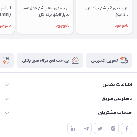
لنز جغدی 2 چشم برند لنزو
لنز جغدی سه چشم مدل۰۰۵
2.5 اینچ
سایز۳اینج برند لنزو
(general mini)
ناموجود
ناموجود
ناموجو
پرداخت امن درگاه های بانکی
تحویل اکسپرس
اطلاعات تماس
09012926386
دسترسی سریع
حساب کاربری
خدمات مشتریان
کرمان خیابان هفده شهریور بین کوچه 32 و 34
مجله فروشگاه
قوانین و مقررات
لیست محصولات
حریم خصوصی