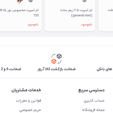
لنز جغدی سه چشم مدل۰۰۵
لنز اسپرت ۲.۵ زیمر ساده
لنز اسپرت مخصو
735
(general mini)
ناموجود
ناموجود
های بانکی
ضمانت بازگشت کالا 7روز
ضمانت 6 و 12 ماه برخی محصولات
دسترسی سریع
خدمات مشتریان
حساب کاربری
قوانین و مقررات
مجله فروشگاه
حریم خصوصی