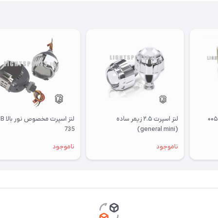
لنز جغدی سه چشم مدل۰۰۵
لنز اسپرت ۲.۵ زیمر ساده
لنز اسپرت مخصو
735
(general mini)
ناموجود
ناموجود