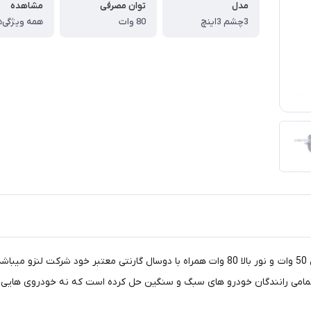
مدل
توان مصرفی
مشاهده
3چشم 3اینچ
80 وات
همه ویژگی‌ه
لنزو سه چشم ازشرکت لنزو با دهنه 3 اینچ با وات واقعی نور پایین 50 وات و نور بالا 80 وات همراه 
ی تمامی رانندگان خودرو های سبگ و سنگین حل کرده است که نه خودروی هایی 