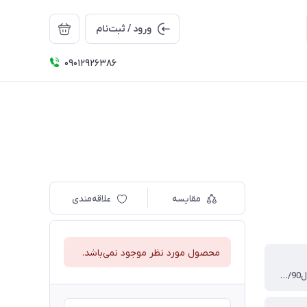
ورود / ثبت‌نام
09012926386
مقایسه
علاقه‌مندی
محصول مورد نظر موجود نمی‌باشد.
پارس/405/ال90/سمند/سمند سورن/207/پوروتون/شاهین/تارا/ساینا