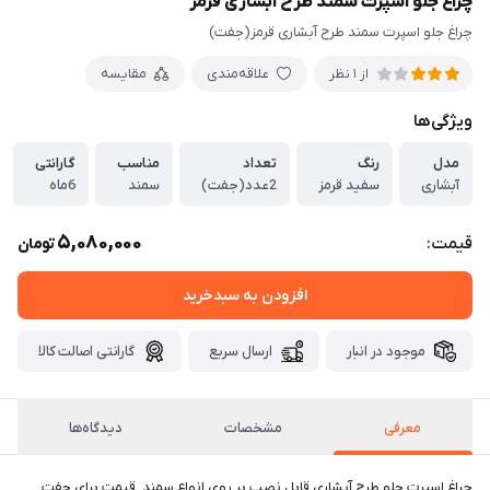
چراغ جلو اسپرت سمند طرح آبشاری قرمز
چراغ جلو اسپرت سمند طرح آبشاری قرمز(جفت)
علاقه‌مندی
مقایسه
از 1 نظر
ویژگی‌ها
مدل
رنگ
تعداد
مناسب
گارانتی
آبشاری
سفید قرمز
2عدد(جفت)
سمند
6ماه
5,080,000
قیمت:
تومان
افزودن به سبدخرید
موجود در انبار
ارسال سریع
گارانتی اصالت کالا
معرفی
مشخصات
دیدگاه‌ها
چراغ اسپرت جلو طرح آبشاری قابل نصب بر روی انواع سمند. قیمت برای جفت