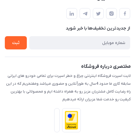
کرمان خیابان هفده شهریور بین کوچه 32 و 34
مجله فروشگاه
قوانین و مقررات
لیست محصولات
حریم خصوصی
درباره ما
از جدید‌ترین تخفیف‌ها با‌ خبر شوید
راهنما
تماس با ما
ثبت
مختصری درباره فروشگاه
لایت اسپرت فروشگاه اینترنتی چراغ و خطر اسپرت برای تمامی خودرو های ایرانی
سابقه کاری ما حدود 4سال به طورآنلاین و حضوری میباشد ومفتخریم که در این
راه رضایت کامل مشتریان عزیز رو به همراه داشته ایم و محصولاتی با بهترین
کیفیت رو خدمت شما عزیزان ارائه میدهیم