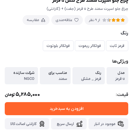
چراغ جلو اسپرت سمند طرح گلس u قرمز
چراغ جلو اسپرت سمند طرح u قرمز (جفت) + (گارانتی)
علاقه‌مندی
مقایسه
از 9 نظر
رنگ
قرمز ثابت
فولکالر ریموت
فولکالر بلوتوث
ویژگی‌ها
مدل
رنگ
مناسب برای
شرکت سازنده
u قرمز
قرمز _ مشکی
سمند
NGCO
5,285,000
قیمت:
تومان
افزودن به سبدخرید
موجود در انبار
ارسال سریع
گارانتی اصالت کالا