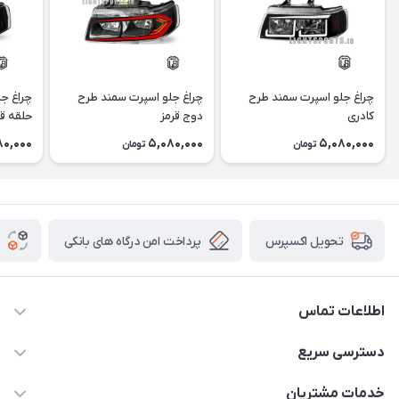
چراغ جلو اسپرت سمند طرح
چراغ جلو اسپرت سمند طرح
چراغ ج
کادری
دوج قرمز
حلقه قر
80,000
5,080,000
5,080,000
تومان
تومان
پرداخت امن درگاه های بانکی
تحویل اکسپرس
اطلاعات تماس
09012926386
دسترسی سریع
حساب کاربری
خدمات مشتریان