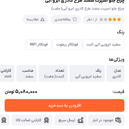
چراغ جلو اسپرت سمند طرح کادری ابرو آبی
چراغ جلو اسپرت سمند طرح کادری ابرو آبی(جفت)
علاقه‌مندی
مقایسه
از 1 نظر
رنگ
سفید ابرویی آبی ثابت
فولکالر ریموت
فولکالر WIFI
ویژگی‌ها
مدل
رنگ
تعداد
مناسب
گارانتی
کادری
سفید ابرویی آبی
2عدد(جفت)
سمند
6ماه
5,080,000
قیمت:
تومان
افزودن به سبدخرید
موجود در انبار
ارسال سریع
گارانتی اصالت کالا