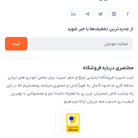
کرمان خیابان هفده شهریور بین کوچه 32 و 34
مجله فروشگاه
قوانین و مقررات
لیست محصولات
حریم خصوصی
درباره ما
از جدید‌ترین تخفیف‌ها با‌ خبر شوید
راهنما
تماس با ما
ثبت
مختصری درباره فروشگاه
لایت اسپرت فروشگاه اینترنتی چراغ و خطر اسپرت برای تمامی خودرو های ایرانی
سابقه کاری ما حدود 4سال به طورآنلاین و حضوری میباشد ومفتخریم که در این
راه رضایت کامل مشتریان عزیز رو به همراه داشته ایم و محصولاتی با بهترین
کیفیت رو خدمت شما عزیزان ارائه میدهیم