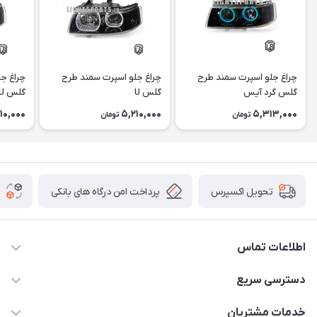
چراغ جلو اسپرت سمند طرح
چراغ جلو اسپرت سمند طرح
چراغ ج
گلس گرد آیس
گلس U
گلس U آیس
10,000
5,210,000
5,313,000
تومان
تومان
پرداخت امن درگاه های بانکی
تحویل اکسپرس
اطلاعات تماس
09012926386
دسترسی سریع
حساب کاربری
خدمات مشتریان