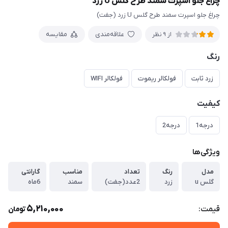
چراغ جلو اسپرت سمند طرح گلس U زرد
چراغ جلو اسپرت سمند طرح گلس U زرد (جفت)
علاقه‌مندی
مقایسه
از 9 نظر
رنگ
زرد ثابت
فولکالر ریموت
فولکالر WIFI
کیفیت
درجه1
درجه2
ویژگی‌ها
مدل
رنگ
تعداد
مناسب
گارانتی
گلس u
زرد
2عدد(جفت)
سمند
6ماه
5,210,000
قیمت:
تومان