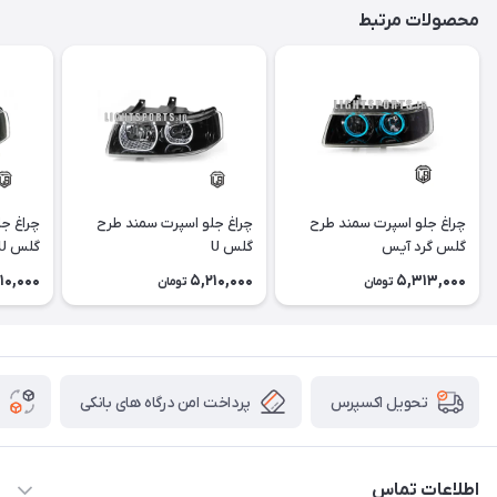
محصولات مرتبط
چراغ جلو اسپرت سمند طرح
چراغ جلو اسپرت سمند طرح
چراغ ج
گلس گرد آیس
گلس U
گلس U آیس
10,000
5,210,000
5,313,000
تومان
تومان
پرداخت امن درگاه های بانکی
تحویل اکسپرس
اطلاعات تماس