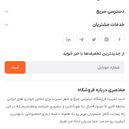
09012926386
دسترسی سریع
حساب کاربری
خدمات مشتریان
کرمان خیابان هفده شهریور بین کوچه 32 و 34
مجله فروشگاه
قوانین و مقررات
لیست محصولات
حریم خصوصی
درباره ما
از جدید‌ترین تخفیف‌ها با‌ خبر شوید
راهنما
تماس با ما
ثبت
مختصری درباره فروشگاه
لایت اسپرت فروشگاه اینترنتی چراغ و خطر اسپرت برای تمامی خودرو های ایرانی
سابقه کاری ما حدود 4سال به طورآنلاین و حضوری میباشد ومفتخریم که در این
راه رضایت کامل مشتریان عزیز رو به همراه داشته ایم و محصولاتی با بهترین
کیفیت رو خدمت شما عزیزان ارائه میدهیم