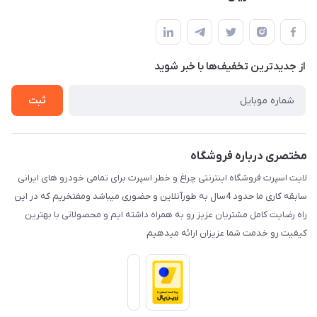
کرمان خیابان هفده شهریور بین کوچه 32 و 34
مجله فروشگاه
قوانین و مقررات
لیست محصولات
حریم خصوصی
درباره ما
از جدید‌ترین تخفیف‌ها با‌ خبر شوید
راهنما
تماس با ما
ثبت
مختصری درباره فروشگاه
لایت اسپرت فروشگاه اینترنتی چراغ و خطر اسپرت برای تمامی خودرو های ایرانی
سابقه کاری ما حدود 4سال به طورآنلاین و حضوری میباشد ومفتخریم که در این
راه رضایت کامل مشتریان عزیز رو به همراه داشته ایم و محصولاتی با بهترین
کیفیت رو خدمت شما عزیزان ارائه میدهیم