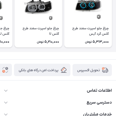
چراغ جلو اسپرت سمند طرح
چراغ جلو اسپرت سمند طرح
چراغ ج
گلس گرد آیس
گلس U
گلس U آیس
10,000
5,210,000
5,313,000
تومان
تومان
پرداخت امن درگاه های بانکی
تحویل اکسپرس
اطلاعات تماس
09012926386
دسترسی سریع
حساب کاربری
خدمات مشتریان