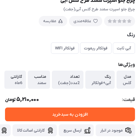
چراغ جلو اسپرت سمند طرح گلس آبی
چراغ جلو اسپرت سمند طرح گلس آبی(جفت)
علاقه‌مندی
مقایسه
رنگ
آبی ثابت
فولکالر ریموت
فولکالر WIFI
ویژگی‌ها
مدل
رنگ
تعداد
مناسب
گارانتی
گلس
آبی+فولکالر
2عدد(جفت)
سمند
6ماه
5,210,000
قیمت:
تومان
افزودن به سبدخرید
موجود در انبار
ارسال سریع
گارانتی اصالت کالا