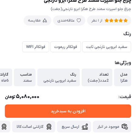
چراغ جلو اسپرت سمند طرح هگزا ابرو نارنجی
چراغ جلو اسپرت سمند طرح هگزا ابرو نارنجی(جفت)
علاقه‌مندی
مقایسه
از 1 نظر
رنگ
سفید ابرویی نارنجی ثابت
فولکالر ریموت
فولکالر WIFI
ویژگی‌ها
مدل
تعداد
رنگ
مناسب
گارانت
هگزا
2عدد(جفت)
سفید ابرویی نارنجی
سمند
6ماه
5,080,000
قیمت:
تومان
افزودن به سبدخرید
موجود در انبار
ارسال سریع
گارانتی اصالت کالا