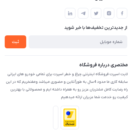
کرمان خیابان هفده شهریور بین کوچه 32 و 34
مجله فروشگاه
قوانین و مقررات
لیست محصولات
حریم خصوصی
درباره ما
از جدید‌ترین تخفیف‌ها با‌ خبر شوید
راهنما
تماس با ما
ثبت
مختصری درباره فروشگاه
لایت اسپرت فروشگاه اینترنتی چراغ و خطر اسپرت برای تمامی خودرو های ایرانی
سابقه کاری ما حدود 4سال به طورآنلاین و حضوری میباشد ومفتخریم که در این
راه رضایت کامل مشتریان عزیز رو به همراه داشته ایم و محصولاتی با بهترین
کیفیت رو خدمت شما عزیزان ارائه میدهیم