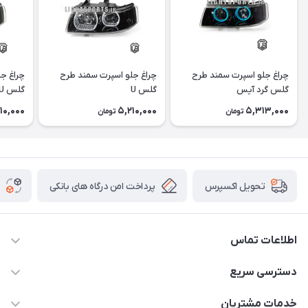
چراغ جلو اسپرت سمند طرح
چراغ جلو اسپرت سمند طرح
چراغ ج
گلس گرد آیس
گلس U
گلس U آیس
10,000
5,210,000
5,313,000
تومان
تومان
پرداخت امن درگاه های بانکی
تحویل اکسپرس
اطلاعات تماس
09012926386
دسترسی سریع
حساب کاربری
خدمات مشتریان