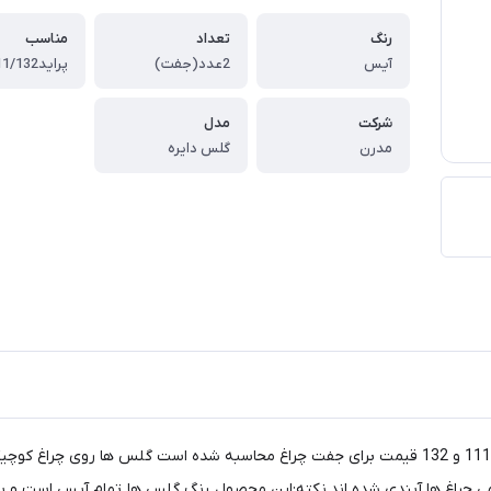
رنگ
تعداد
مناسب
آیس
2عدد(جفت)
پراید111/132
شرکت
مدل
مدرن
گلس دایره
چراغ جلوی اسپرت طرح گلس دایره با نور آیس مناسب برای پراید 111 و 132 قیمت برای جفت چراغ محاسب
 چراغ ها آبندی شده اند.نکته:این محصول رنگ گلس ها تمام آیس است و با ان