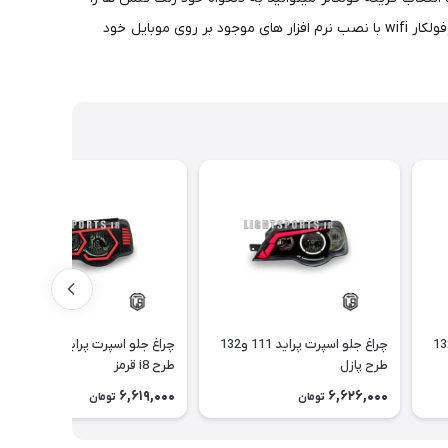
تغییر بدید و قابل ذکر است که فولکالر ریموت به همراه یک ریموت جانبی رنگ گلس ها قابل تغییر است و انواع رقص نور ها رو به همراه دارد وفولکار wifi با نصب نرم افزار های موجود بر روی موبایل خود
 اسپرت پراید 111 و132
چراغ جلو اسپرت پراید 111 و132
چراغ جلو اسپرت پراید 111 و132
طرح پازل
طرح i8 قرمز
6,619,000
6,626,000
تومان
تومان