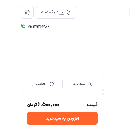
ورود / ثبت‌نام
09012926386
مقایسه
علاقه‌مندی
6,500,000
قیمت:
تومان
افزودن به سبدخرید