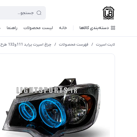
دسته‌بندی کالاها
خانه
لیست محصولات
راهنما
د
لایت اسپرت
/
فهرست محصولات
/
چراغ اسپرت پراید 111و132 طرح گلس آیس