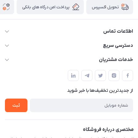
پرداخت امن درگاه های بانکی
تحویل اکسپرس
اطلاعات تماس
09012926386
دسترسی سریع
حساب کاربری
خدمات مشتریان
کرمان خیابان هفده شهریور بین کوچه 32 و 34
مجله فروشگاه
قوانین و مقررات
لیست محصولات
حریم خصوصی
درباره ما
از جدید‌ترین تخفیف‌ها با‌ خبر شوید
راهنما
تماس با ما
ثبت
مختصری درباره فروشگاه