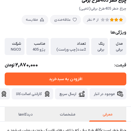
چراغ خطر 405طرح برفی
چراغ خطر 405طرح برفی(لامپی)
علاقه‌مندی
مقایسه
از 4 نظر
ویژگی‌ها
مدل
رنگ
تعداد
مناسب
شرکت
برفی
برفی
2عدد(چپ وراست)
پژو 405
NGCO
2,870,000
قیمت:
تومان
افزودن به سبدخرید
موجود در انبار
ارسال سریع
گارانتی اصالت کالا
معرفی
مشخصات
دیدگاه‌ها
چراغ خطر اسپرت405 طرح برفی که با لامپ های فابریکی خودرو روشن میشود و