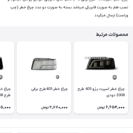
نصب هم به صورت فابریکی میباشد بسته به صورت دو عدد چراغ خطر (چپ
وراست) ارسال میگردد
محصولات مرتبط
چراغ خطر اسپرت پژو 405 طرح
چراغ خطر 405طرح برفی
2008 دودی
طرح 3008 دودی
05,000
2,870,000
6,654,000
تومان
تومان