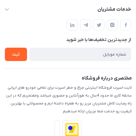
حساب کاربری
خدمات مشتریان
کرمان خیابان هفده شهریور بین کوچه 32 و 34
مجله فروشگاه
قوانین و مقررات
لیست محصولات
حریم خصوصی
درباره ما
از جدید‌ترین تخفیف‌ها با‌ خبر شوید
راهنما
تماس با ما
ثبت
مختصری درباره فروشگاه
لایت اسپرت فروشگاه اینترنتی چراغ و خطر اسپرت برای تمامی خودرو های ایرانی
سابقه کاری ما حدود 4سال به طورآنلاین و حضوری میباشد ومفتخریم که در این
راه رضایت کامل مشتریان عزیز رو به همراه داشته ایم و محصولاتی با بهترین
کیفیت رو خدمت شما عزیزان ارائه میدهیم