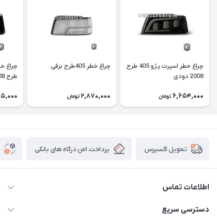
چراغ خطر اسپرت پژو 405 طرح
چراغ خطر 405طرح برفی
2008 دودی
طرح 3008 دودی
05,000
2,870,000
6,654,000
تومان
تومان
پرداخت امن درگاه های بانکی
تحویل اکسپرس
اطلاعات تماس
09012926386
دسترسی سریع