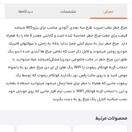
معرفی
مشخصات
دیدگاه‌ها
چراغ خطر عقب اسپرت طرح سه بعدی آئودی مناسب برای پژو 405 میباشد
قیمت برای جفت چراغ خطر محاسبه شده است و گارانتی معتبر 6 ماه را به همراه
دارد. چراغ خطر نیاز به سیم کشی مجزا ندارد بلکه به راحتی با سوکتهای فابریک
خودرو روشن میشوند و قابل ذکر است که تمامی چراغ ها آبندی شده اندو رنگ
طلق این چراغ خطر در حالت خاموشی دودی(مشکی)میباشد شما میتوانید با
انتخاب گزنه فولکالر ریموت یا WIFI رنگ های ال ای دی چراغ خطر رو به دلخواه
عوض کنید و یا روی حالت رقص نور بگذارید.فولکالر ریموت که توسط یک
ریموت جانبی که همراه با خطر برای شما ارسال میشود میتوانید استفاده بفماید
و این با انتخاب گزنه فولکالر WIFI با نصب نرم افزار جانبی که روی موبایل خود
نصب میکنید کنترل رنگ چراغ رو به دست بگیرید.
محصولات مرتبط