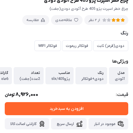
چراغ خطر اسپرت پژو 405 طرح آئودی دودی
چراغ خطر اسپرت پژو 405 طرح آئودی دودی(جفت)
علاقه‌مندی
مقایسه
از 2 نظر
رنگ
دودی(قرمز) ثابت
فولکالر ریموت
فولکالر WIFI
ویژگی‌ها
مدل
رنگ
مناسب
تعداد
گارانت
آئودی
دودی+فولکالر
پژو405/slx
2عدد(جفت)
6ماه
8,926,000
قیمت:
تومان
افزودن به سبدخرید
موجود در انبار
ارسال سریع
گارانتی اصالت کالا