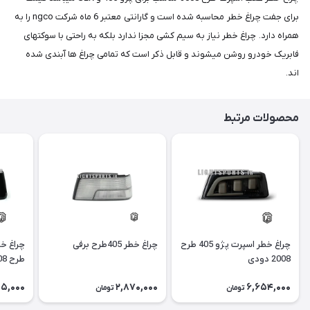
برای جفت چراغ خطر محاسبه شده است و گارانتی معتبر 6 ماه شرکت ngco را به
همراه دارد. چراغ خطر نیاز به سیم کشی مجزا ندارد بلکه به راحتی با سوکتهای
فابریک خودرو روشن میشوند و قابل ذکر است که تمامی چراغ ها آبندی شده
اند.
محصولات مرتبط
چراغ خطر اسپرت پژو 405 طرح
چراغ خطر 405طرح برفی
2008 دودی
طرح 3008 دودی
05,000
2,870,000
6,654,000
تومان
تومان