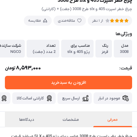
چراغ خطر اسپرت 405 و slx طرح 3008
چراغ خطر اسپرت 405 و slx طرح 3008 (جفت) + (گارانتی)
علاقه‌مندی
مقایسه
از 1 نظر
ویژگی‌ها
مدل
رنگ
مناسب برای
تعداد
شرکت سازنده
3008
قرمز
پژو 405 و slx
2 عدد (جفت)
NGCO
8,593,000
قیمت:
تومان
افزودن به سبدخرید
موجود در انبار
ارسال سریع
گارانتی اصالت کالا
معرفی
مشخصات
دیدگاه‌ها
چراغ خطر عقب اسپرت طرح 3008 مناسب برای پژو 405 و SLX میباشد قیمت