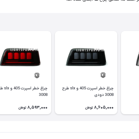
چراغ خطر اسپرت 405 و slx طرح
چراغ خطر اسپرت
3008 دودی
3008
8,593,000
8,605,000
تومان
تومان