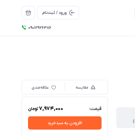
ورود / ثبت‌نام
09012926386
مقایسه
علاقه‌مندی
7,974,000
قیمت:
تومان
افزودن به سبدخرید