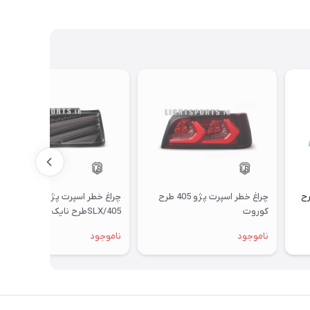
 405 و slx طرح
چراغ خطر اسپرت پژو 405 طرح
چراغ خطر اسپرت پژو
کوروت
405/SLXطرح نایک 3D دودی
ناموجود
ناموجود