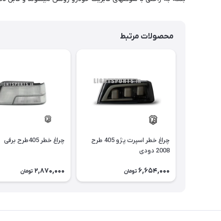
محصولات مرتبط
چراغ خطر اسپرت پژو 405 طرح
چراغ خطر 405طرح برفی
2008 دودی
2,870,000
6,654,000
تومان
تومان