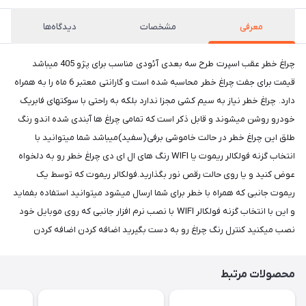
معرفی
مشخصات
دیدگاه‌ها
چراغ خطر عقب اسپرت طرح سه بعدی آئودی مناسب برای پژو 405 میباشد
قیمت برای جفت چراغ خطر محاسبه شده است و گارانتی معتبر 6 ماه را به همراه
دارد. چراغ خطر نیاز به سیم کشی مجزا ندارد بلکه به راحتی با سوکتهای فابریک
خودرو روشن میشوند و قابل ذکر است که تمامی چراغ ها آبندی شده اندو رنگ
طلق این چراغ خطر در حالت خاموشی برفی(سفید)میباشد شما میتوانید با
انتخاب گزنه فولکالر ریموت یا WIFI رنگ های ال ای دی چراغ خطر رو به دلخواه
عوض کنید و یا روی حالت رقص نور بگذارید.فولکالر ریموت که توسط یک
ریموت جانبی که همراه با خطر برای شما ارسال میشود میتوانید استفاده بفماید
و این با انتخاب گزنه فولکالر WIFI با نصب نرم افزار جانبی که روی موبایل خود
نصب میکنید کنترل رنگ چراغ رو به دست بگیرید اضافه کردن اضافه کردن
محصولات مرتبط