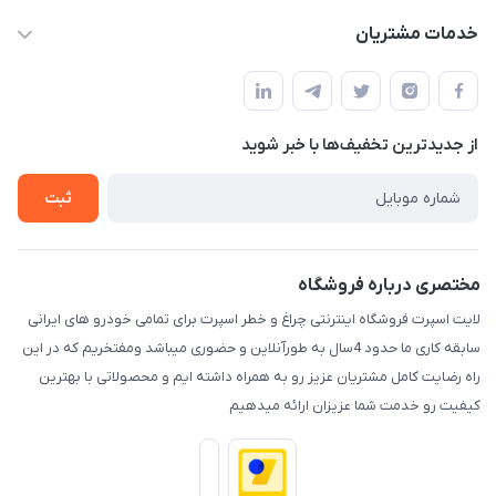
حساب کاربری
خدمات مشتریان
کرمان خیابان هفده شهریور بین کوچه 32 و 34
مجله فروشگاه
قوانین و مقررات
لیست محصولات
حریم خصوصی
درباره ما
از جدید‌ترین تخفیف‌ها با‌ خبر شوید
راهنما
تماس با ما
ثبت
مختصری درباره فروشگاه
لایت اسپرت فروشگاه اینترنتی چراغ و خطر اسپرت برای تمامی خودرو های ایرانی
سابقه کاری ما حدود 4سال به طورآنلاین و حضوری میباشد ومفتخریم که در این
راه رضایت کامل مشتریان عزیز رو به همراه داشته ایم و محصولاتی با بهترین
کیفیت رو خدمت شما عزیزان ارائه میدهیم