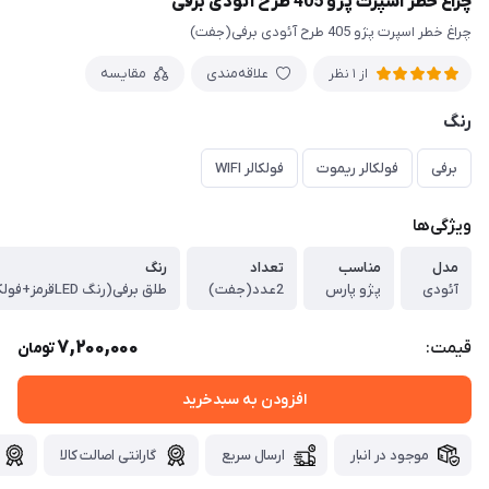
چراغ خطر اسپرت پژو 405 طرح آئودی برفی
چراغ خطر اسپرت پژو 405 طرح آئودی برفی(جفت)
علاقه‌مندی
مقایسه
از 1 نظر
رنگ
برفی
فولکالر ریموت
فولکالر WIFI
ویژگی‌ها
مدل
مناسب
تعداد
رنگ
آئودی
پژو پارس
2عدد(جفت)
طلق برفی(رنگ LEDقرمز+فولکالر)
7,200,000
قیمت:
تومان
افزودن به سبدخرید
موجود در انبار
ارسال سریع
گارانتی اصالت کالا