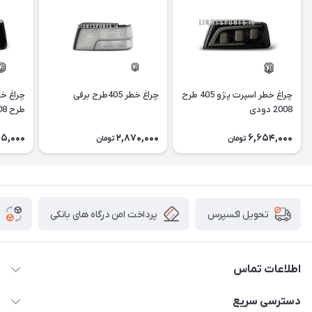
چراغ خطر اسپرت پژو 405 طرح
چراغ خطر 405طرح برفی
2008 دودی
طرح 3008 دودی
05,000
2,870,000
6,654,000
تومان
تومان
پرداخت امن درگاه های بانکی
تحویل اکسپرس
اطلاعات تماس
09012926386
دسترسی سریع