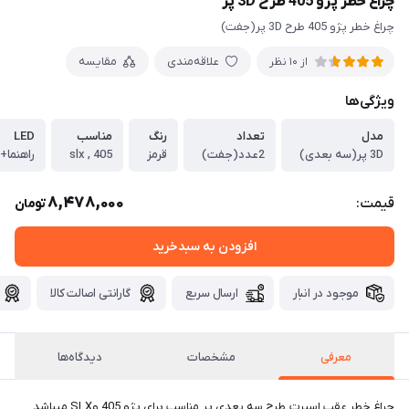
چراغ خطر پژو 405 طرح 3D پر
چراغ خطر پژو 405 طرح 3D پر(جفت)
علاقه‌مندی
مقایسه
از 10 نظر
ویژگی‌ها
مدل
تعداد
رنگ
مناسب
LED
3D پر(سه بعدی)
2عدد(جفت)
قرمز
405 , slx
راهنما
8,478,000
قیمت:
تومان
افزودن به سبدخرید
موجود در انبار
ارسال سریع
گارانتی اصالت کالا
معرفی
مشخصات
دیدگاه‌ها
چراغ خطر عقب اسپرت طرح سه بعدی پر مناسب برای پژو 405 وSLX میباشد